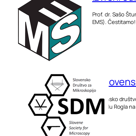
Prof. dr. Sašo Št
EMS). Čestitamo!
5. sloven
Slovensko društvo
v hotelu Rogla na 