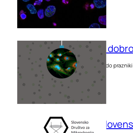
Vse dobro
Naj bodo prazniki 
6. sloven