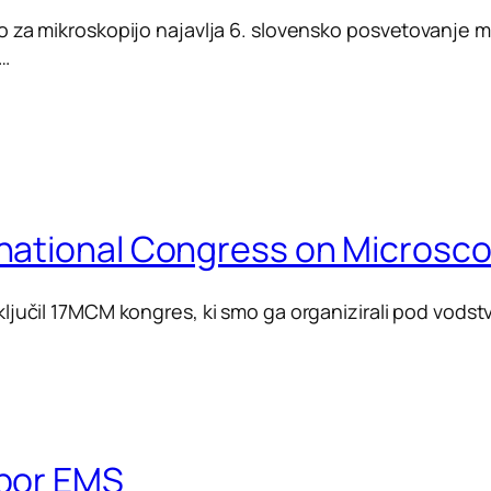
 za mikroskopijo najavlja 6. slovensko posvetovanje mik
a…
inational Congress on Microsc
ljučil 17MCM kongres, ki smo ga organizirali pod vods
dbor EMS