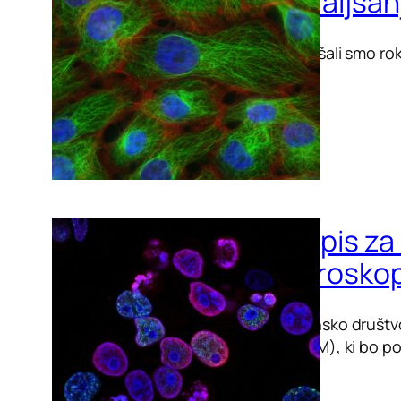
Podaljšan
Podaljšali smo rok
Razpis za
mikroskop
Slovensko društv
(6. SPM), ki bo po