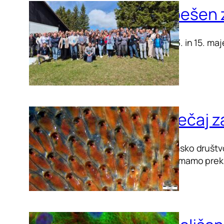
Uspešen z
Med 13. in 15. ma
Natečaj za
Slovensko društvo
sprejemamo prek 