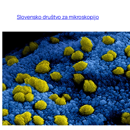
Preskoči
na
Slovensko društvo za mikroskopijo
vsebino