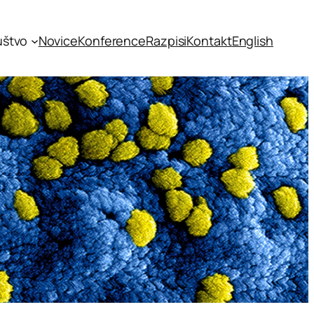
uštvo
Novice
Konference
Razpisi
Kontakt
English