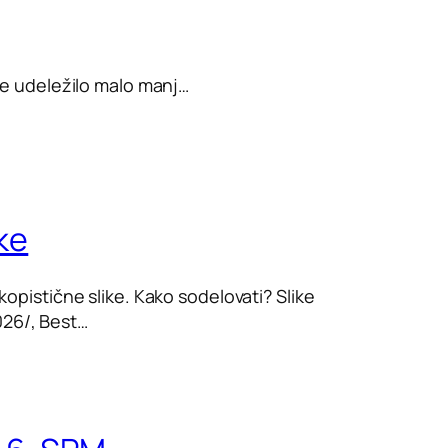
je udeležilo malo manj…
ke
opistične slike. Kako sodelovati? Slike
26/, Best…