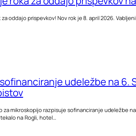
je roka za oddajo prispevkov n
 za oddajo prispevkov! Nov rok je 8. april 2026. Vablje
 sofinanciranje udeležbe na 6.
istov
o za mikroskopijo razpisuje sofinanciranje udeležbe n
tekalo na Rogli, hotel…