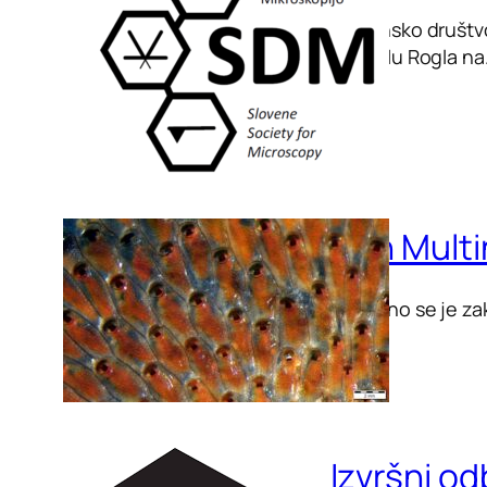
Slovensko društvo
v hotelu Rogla n
17th Mult
Uspešno se je zak
Izvršni o