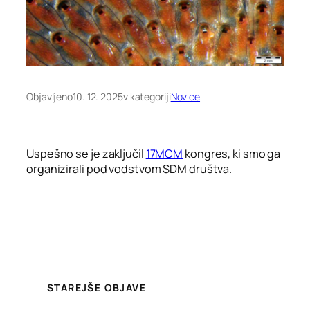
Objavljeno
10. 12. 2025
v kategoriji
Novice
Uspešno se je zaključil
17MCM
kongres, ki smo ga
organizirali pod vodstvom SDM društva.
STAREJŠE OBJAVE