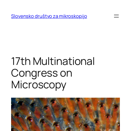
Preskoči
na
Slovensko društvo za mikroskopijo
vsebino
17th Multinational
Congress on
Microscopy